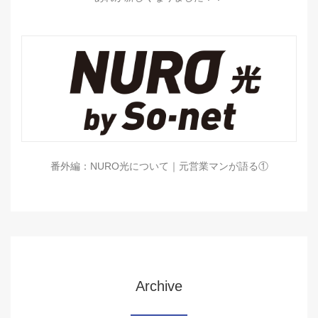
番外編：NURO光について｜元営業マンが語る①
Archive