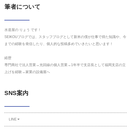
筆者について
水道屋の りょう です！
SEIKOUブログでは、スタッフブログとして新米の僕が仕事で得た知識や、今
までの経験を発信したり、個人的な投稿多めでいきたいと思います！
経歴
専門商社で法人営業→光回線の個人営業→1年半で支店長として福岡支店の立
上げを経験→家業の設備屋へ
SNS案内
LINE